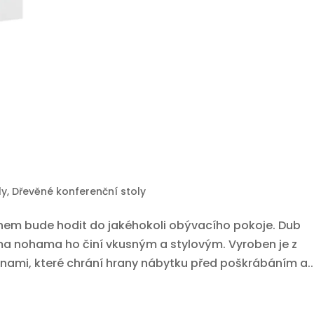
ly
,
Dřevěné konferenční stoly
gnem bude hodit do jakéhokoli obývacího pokoje. Dub
ýma nohama ho činí vkusným a stylovým. Vyroben je z
nami, které chrání hrany nábytku před poškrábáním a..