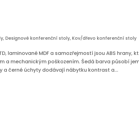
ly
,
Designové konferenční stoly
,
Kov/dřevo konferenční stoly
 DTD, laminované MDF a samozřejmostí jsou ABS hrany, k
ním a mechanickým poškozením. Šedá barva působí je
 a černé úchyty dodávají nábytku kontrast a...