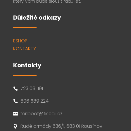
který Vám bude sloužit řadu let.
Důležité odkazy
ESHOP
KONTAKTY
Kontakty
723 081 191

606 589 224

feriboot@tiscali.cz

Rudé armády 636/1, 683 01 Rousínov
