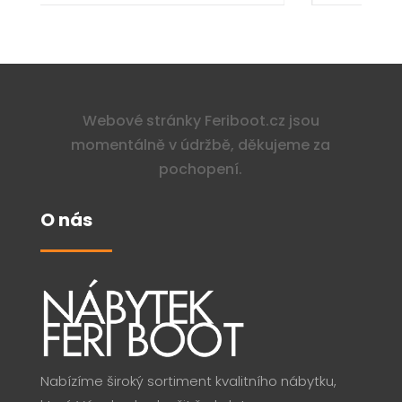
Webové stránky Feriboot.cz jsou
momentálně v údržbě, děkujeme za
pochopení.
O nás
Nabízíme široký sortiment kvalitního nábytku,