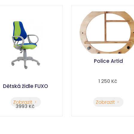
Police Artid
1 250
 Kč
Dětská židle FUXO
Zobrazit
Zobrazit
5
5
3993
 Kč