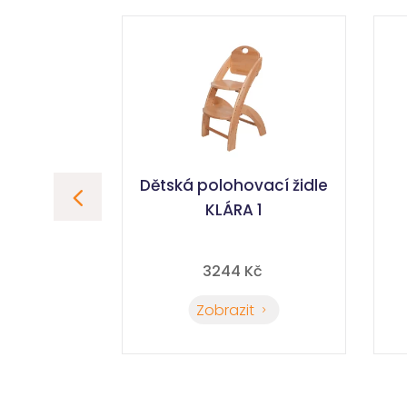
Dětská polohovací židle
e green
KLÁRA 1
Kč
3244
 Kč
t
Zobrazit
5
5