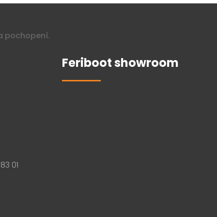
a pochopení.
Feriboot showroom
83 01