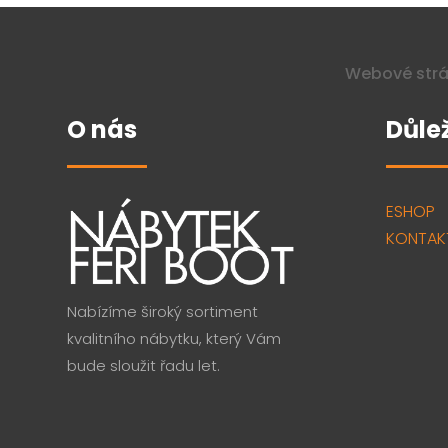
Webové strá
O nás
Důle
ESHOP
KONTAK
Nabízíme široký sortiment
kvalitního nábytku, který Vám
bude sloužit řadu let.