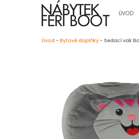
ÚVOD
Úvod
-
Bytové doplňky
-
Sedací vak B