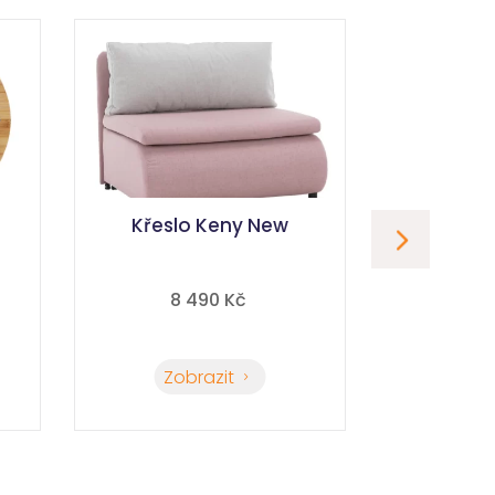
Křeslo Keny New
Poste
8 490
 Kč
9
Zobrazit
Zo
5