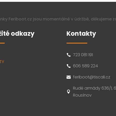
nky Feriboot.cz jsou momentálně v údržbě, děkujeme z
žité odkazy
Kontakty
723 081 191

TY
606 589 224

feriboot@tiscali.cz

Rudé armády 636/1, 6

Rousínov